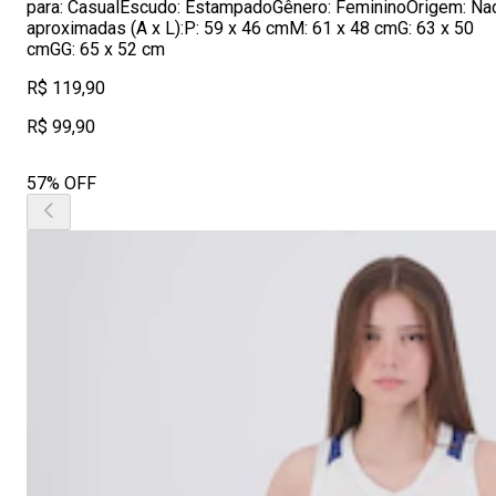
para: CasualEscudo: EstampadoGênero: FemininoOrigem: Nac
aproximadas (A x L):P: 59 x 46 cmM: 61 x 48 cmG: 63 x 50
cmGG: 65 x 52 cm
R$ 119,90
R$ 99,90
57% OFF