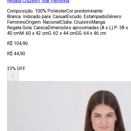
Regata Cruzeiro Tear Feminina
Composição: 100% PoliésterCor predominante:
Branca Indicado para: CasualEscudo: EstampadoGênero:
FemininoOrigem: NacionalClube: CruzeiroManga:
Regata Gola: CarecaDimensões aproximadas (A x L):P: 58 x
40 cmM: 60 x 42 cmG: 62 x 44 cmGG: 64 x 46 cm
R$ 104,90
R$ 44,90
33% OFF