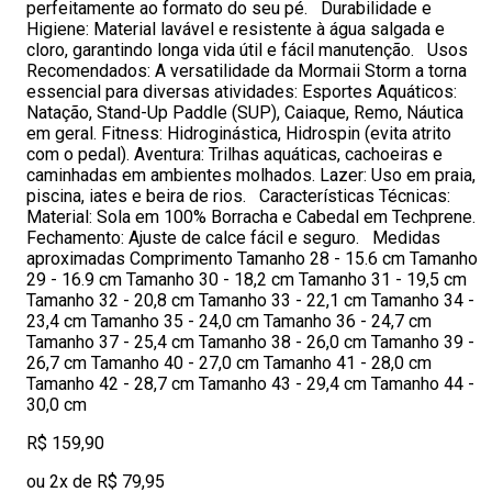
perfeitamente ao formato do seu pé. Durabilidade e
Higiene: Material lavável e resistente à água salgada e
cloro, garantindo longa vida útil e fácil manutenção. Usos
Recomendados: A versatilidade da Mormaii Storm a torna
essencial para diversas atividades: Esportes Aquáticos:
Natação, Stand-Up Paddle (SUP), Caiaque, Remo, Náutica
em geral. Fitness: Hidroginástica, Hidrospin (evita atrito
com o pedal). Aventura: Trilhas aquáticas, cachoeiras e
caminhadas em ambientes molhados. Lazer: Uso em praia,
piscina, iates e beira de rios. Características Técnicas:
Material: Sola em 100% Borracha e Cabedal em Techprene.
Fechamento: Ajuste de calce fácil e seguro. Medidas
aproximadas Comprimento Tamanho 28 - 15.6 cm Tamanho
29 - 16.9 cm Tamanho 30 - 18,2 cm Tamanho 31 - 19,5 cm
Tamanho 32 - 20,8 cm Tamanho 33 - 22,1 cm Tamanho 34 -
23,4 cm Tamanho 35 - 24,0 cm Tamanho 36 - 24,7 cm
Tamanho 37 - 25,4 cm Tamanho 38 - 26,0 cm Tamanho 39 -
26,7 cm Tamanho 40 - 27,0 cm Tamanho 41 - 28,0 cm
Tamanho 42 - 28,7 cm Tamanho 43 - 29,4 cm Tamanho 44 -
30,0 cm
R$ 159,90
ou 2x de R$ 79,95