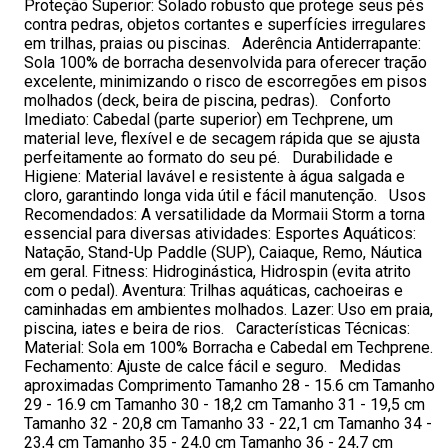
Proteção Superior: Solado robusto que protege seus pés
contra pedras, objetos cortantes e superfícies irregulares
em trilhas, praias ou piscinas. Aderência Antiderrapante:
Sola 100% de borracha desenvolvida para oferecer tração
excelente, minimizando o risco de escorregões em pisos
molhados (deck, beira de piscina, pedras). Conforto
Imediato: Cabedal (parte superior) em Techprene, um
material leve, flexível e de secagem rápida que se ajusta
perfeitamente ao formato do seu pé. Durabilidade e
Higiene: Material lavável e resistente à água salgada e
cloro, garantindo longa vida útil e fácil manutenção. Usos
Recomendados: A versatilidade da Mormaii Storm a torna
essencial para diversas atividades: Esportes Aquáticos:
Natação, Stand-Up Paddle (SUP), Caiaque, Remo, Náutica
em geral. Fitness: Hidroginástica, Hidrospin (evita atrito
com o pedal). Aventura: Trilhas aquáticas, cachoeiras e
caminhadas em ambientes molhados. Lazer: Uso em praia,
piscina, iates e beira de rios. Características Técnicas:
Material: Sola em 100% Borracha e Cabedal em Techprene.
Fechamento: Ajuste de calce fácil e seguro. Medidas
aproximadas Comprimento Tamanho 28 - 15.6 cm Tamanho
29 - 16.9 cm Tamanho 30 - 18,2 cm Tamanho 31 - 19,5 cm
Tamanho 32 - 20,8 cm Tamanho 33 - 22,1 cm Tamanho 34 -
23,4 cm Tamanho 35 - 24,0 cm Tamanho 36 - 24,7 cm