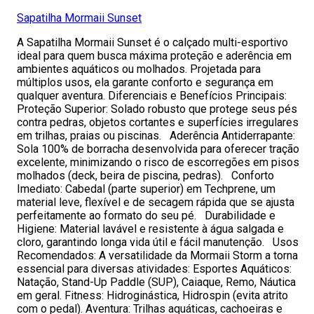
Sapatilha Mormaii Sunset
A Sapatilha Mormaii Sunset é o calçado multi-esportivo
ideal para quem busca máxima proteção e aderência em
ambientes aquáticos ou molhados. Projetada para
múltiplos usos, ela garante conforto e segurança em
qualquer aventura. Diferenciais e Benefícios Principais:
Proteção Superior: Solado robusto que protege seus pés
contra pedras, objetos cortantes e superfícies irregulares
em trilhas, praias ou piscinas. Aderência Antiderrapante:
Sola 100% de borracha desenvolvida para oferecer tração
excelente, minimizando o risco de escorregões em pisos
molhados (deck, beira de piscina, pedras). Conforto
Imediato: Cabedal (parte superior) em Techprene, um
material leve, flexível e de secagem rápida que se ajusta
perfeitamente ao formato do seu pé. Durabilidade e
Higiene: Material lavável e resistente à água salgada e
cloro, garantindo longa vida útil e fácil manutenção. Usos
Recomendados: A versatilidade da Mormaii Storm a torna
essencial para diversas atividades: Esportes Aquáticos:
Natação, Stand-Up Paddle (SUP), Caiaque, Remo, Náutica
em geral. Fitness: Hidroginástica, Hidrospin (evita atrito
com o pedal). Aventura: Trilhas aquáticas, cachoeiras e