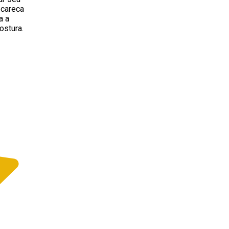
 careca
a a
ostura.