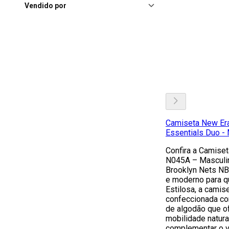
Vendido por
Camiseta New Er
Essentials Duo -
Confira a Camise
N045A – Masculin
Brooklyn Nets NB
e moderno para qu
Estilosa, a camis
confeccionada co
de algodão que o
mobilidade natural
complementar o v