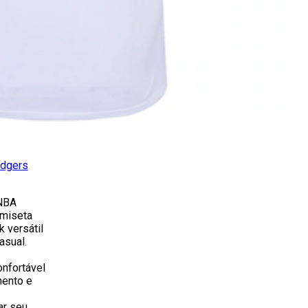
odgers
 NBA
amiseta
 versátil
asual.
nfortável
mento e
ar seu