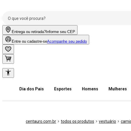
Entrega ou retirada?
Informe seu CEP
Entre ou cadastre-se
Acompanhe seu pedido
Dia dos Pais
Esportes
Homens
Mulheres
centauro.com.br
todos os produtos
vestuário
camis