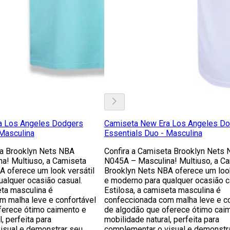
a Los Angeles Dodgers
Camiseta New Era Los Angeles D
 Masculina
Essentials Duo - Masculina
ta Brooklyn Nets NBA
Confira a Camiseta Brooklyn Nets
a! Multiuso, a Camiseta
N045A – Masculina! Multiuso, a C
A oferece um look versátil
Brooklyn Nets NBA oferece um look
alquer ocasião casual.
e moderno para qualquer ocasião c
eta masculina é
Estilosa, a camiseta masculina é
m malha leve e confortável
confeccionada com malha leve e co
ferece ótimo caimento e
de algodão que oferece ótimo cai
, perfeita para
mobilidade natural, perfeita para
isual e demonstrar seu
complementar o visual e demonstr