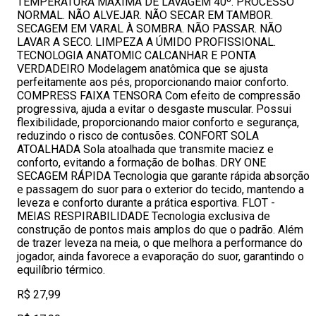
TEMPERATURA MÁXIMA DE LAVAGEM 40º. PROCESSO
NORMAL. NÃO ALVEJAR. NÃO SECAR EM TAMBOR.
SECAGEM EM VARAL À SOMBRA. NÃO PASSAR. NÃO
LAVAR A SECO. LIMPEZA A ÚMIDO PROFISSIONAL.
TECNOLOGIA ANATOMIC CALCANHAR E PONTA
VERDADEIRO Modelagem anatômica que se ajusta
perfeitamente aos pés, proporcionando maior conforto.
COMPRESS FAIXA TENSORA Com efeito de compressão
progressiva, ajuda a evitar o desgaste muscular. Possui
flexibilidade, proporcionando maior conforto e segurança,
reduzindo o risco de contusões. CONFORT SOLA
ATOALHADA Sola atoalhada que transmite maciez e
conforto, evitando a formação de bolhas. DRY ONE
SECAGEM RÁPIDA Tecnologia que garante rápida absorção
e passagem do suor para o exterior do tecido, mantendo a
leveza e conforto durante a prática esportiva. FLOT -
MEIAS RESPIRABILIDADE Tecnologia exclusiva de
construção de pontos mais amplos do que o padrão. Além
de trazer leveza na meia, o que melhora a performance do
jogador, ainda favorece a evaporação do suor, garantindo o
equilíbrio térmico.
R$ 27,99