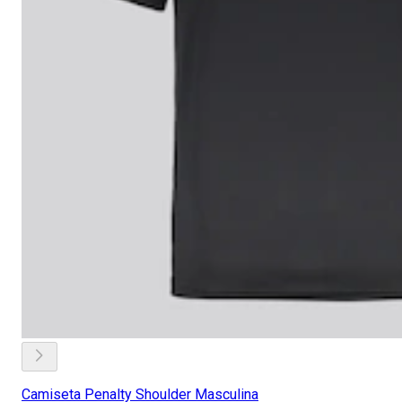
Camiseta Penalty Shoulder Masculina