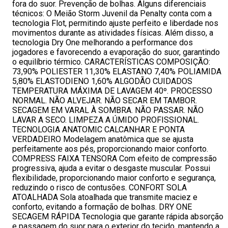
fora do suor. Prevenção de bolhas. Alguns diferenciais
técnicos: O Meião Storm Juvenil da Penalty conta com a
tecnologia Flot, permitindo ajuste perfeito e liberdade nos
movimentos durante as atividades físicas. Além disso, a
tecnologia Dry One melhorando a performance dos
jogadores e favorecendo a evaporação do suor, garantindo
o equilíbrio térmico. CARACTERÍ­STICAS COMPOSIÇÃO:
73,90% POLIESTER 11,30% ELASTANO 7,40% POLIAMIDA
5,80% ELASTODIENO 1,60% ALGODÃO CUIDADOS
TEMPERATURA MÁXIMA DE LAVAGEM 40º. PROCESSO
NORMAL. NÃO ALVEJAR. NÃO SECAR EM TAMBOR.
SECAGEM EM VARAL À SOMBRA. NÃO PASSAR. NÃO
LAVAR A SECO. LIMPEZA A ÚMIDO PROFISSIONAL.
TECNOLOGIA ANATOMIC CALCANHAR E PONTA
VERDADEIRO Modelagem anatômica que se ajusta
perfeitamente aos pés, proporcionando maior conforto.
COMPRESS FAIXA TENSORA Com efeito de compressão
progressiva, ajuda a evitar o desgaste muscular. Possui
flexibilidade, proporcionando maior conforto e segurança,
reduzindo o risco de contusões. CONFORT SOLA
ATOALHADA Sola atoalhada que transmite maciez e
conforto, evitando a formação de bolhas. DRY ONE
SECAGEM RÁPIDA Tecnologia que garante rápida absorção
e passagem do suor para o exterior do tecido, mantendo a