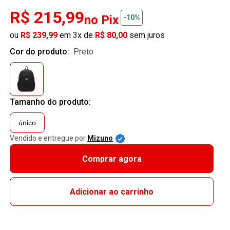
R$ 215,99
no Pix
-10%
ou
R$ 239,99
em 3x de
R$ 80,00
sem juros
Cor do produto:
preto
Tamanho do produto:
único
Vendido e entregue por
Mizuno
Comprar agora
Adicionar ao carrinho