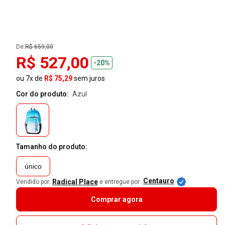
De:
R$ 659,00
R$ 527,00
-20%
ou 7x de
R$ 75,29
sem juros
Cor do produto:
azul
Tamanho do produto:
único
Centauro
Radical Place
Vendido por:
e entregue por
Comprar agora