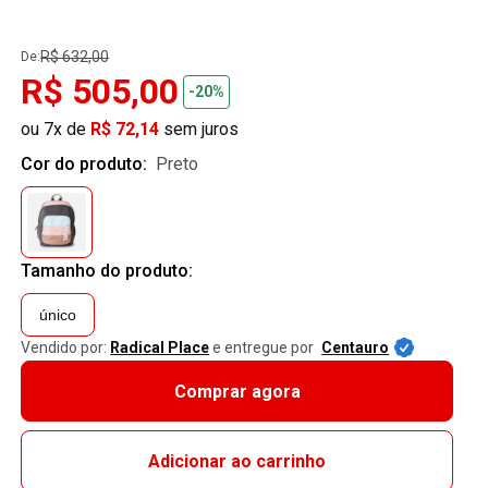
R$ 632,00
De:
R$ 505,00
-20%
ou 7x de
R$ 72,14
sem juros
Cor do produto:
preto
Tamanho do produto:
único
Vendido por:
Radical Place
e entregue por
Centauro
Comprar agora
Adicionar ao carrinho