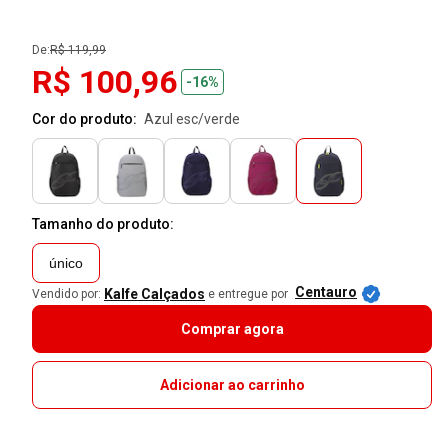
De:
R$ 119,99
R$ 100,96
-16%
Cor do produto:
azul esc/verde
Tamanho do produto:
único
Centauro
Kalfe Calçados
Vendido por:
e entregue por
Comprar agora
Adicionar ao carrinho