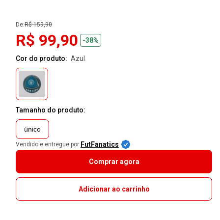
De:
R$ 159,90
R$ 99,90
-38%
Cor do produto:
azul
Tamanho do produto:
único
FutFanatics
Vendido e entregue por
Comprar agora
Adicionar ao carrinho