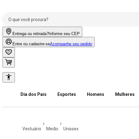
Entrega ou retirada?
Informe seu CEP
Entre ou cadastre-se
Acompanhe seu pedido
Dia dos Pais
Esportes
Homens
Mulheres
vestuário
meião
unissex