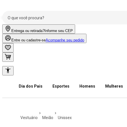
Entrega ou retirada?
Informe seu CEP
Entre ou cadastre-se
Acompanhe seu pedido
Dia dos Pais
Esportes
Homens
Mulheres
vestuário
meião
unissex