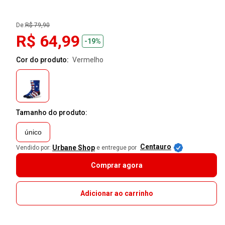
De:
R$ 79,90
R$ 64,99
-19%
Cor do produto:
vermelho
Tamanho do produto:
único
Centauro
Urbane Shop
Vendido por:
e entregue por
Comprar agora
Adicionar ao carrinho