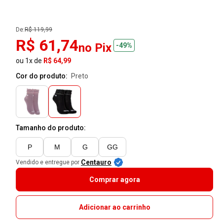
De:
R$ 119,99
R$ 61,74
no Pix
-49%
ou 1x de
R$ 64,99
Cor do produto:
preto
Tamanho do produto:
P
M
G
GG
Centauro
Vendido e entregue por
Comprar agora
Adicionar ao carrinho