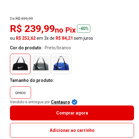
De:
R$ 399,99
R$ 239,99
no Pix
-40%
ou
R$ 252,62
em 3x de
R$ 84,21
sem juros
Cor do produto:
preto/branco
Tamanho do produto:
único
Centauro
Vendido e entregue por
Comprar agora
Adicionar ao carrinho