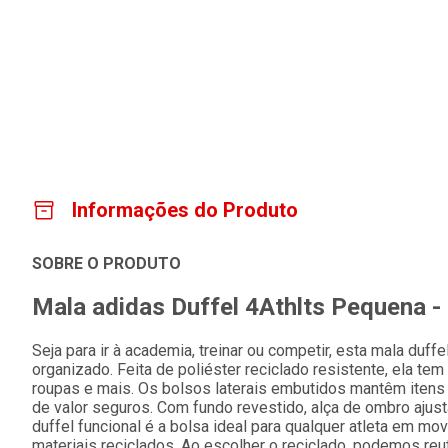
Informações do Produto
SOBRE O PRODUTO
Mala adidas Duffel 4Athlts Pequena -
Seja para ir à academia, treinar ou competir, esta mala duff
organizado. Feita de poliéster reciclado resistente, ela te
roupas e mais. Os bolsos laterais embutidos mantêm iten
de valor seguros. Com fundo revestido, alça de ombro ajust
duffel funcional é a bolsa ideal para qualquer atleta em m
materiais reciclados. Ao escolher o reciclado, podemos reuti