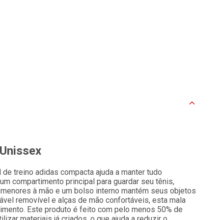
 Unissex
el de treino adidas compacta ajuda a manter tudo
m um compartimento principal para guardar seu tênis,
s menores à mão e um bolso interno mantém seus objetos
ável removível e alças de mão confortáveis, esta mala
ovimento. Este produto é feito com pelo menos 50% de
lizar materiais já criados, o que ajuda a reduzir o