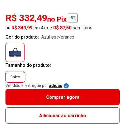
R$ 332,49
no Pix
-5%
ou
R$ 349,99
em 4x de
R$ 87,50
sem juros
Cor do produto:
azul esc/branco
Tamanho do produto:
único
Vendido e entregue por
adidas
Comprar agora
Adicionar ao carrinho