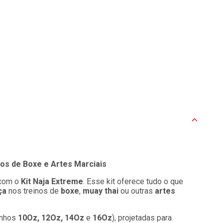
os de Boxe e Artes Marciais
 com o
Kit Naja Extreme
. Esse kit oferece tudo o que
ça
nos treinos de
boxe
,
muay thai
ou outras
artes
anhos
10Oz, 12Oz, 14Oz
e
16Oz
), projetadas para