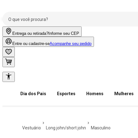
Entrega ou retirada?
Informe seu CEP
Entre ou cadastre-se
Acompanhe seu pedido
Dia dos Pais
Esportes
Homens
Mulheres
vestuário
long john/short john
masculino