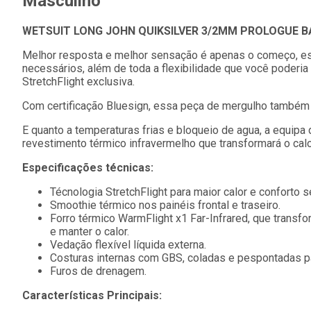
Masculino
WETSUIT LONG JOHN QUIKSILVER 3/2MM PROLOGUE BA
Melhor resposta e melhor sensação é apenas o começo, est
necessários, além de toda a flexibilidade que você poderia
StretchFlight exclusiva.
Com certificação Bluesign, essa peça de mergulho também
E quanto a temperaturas frias e bloqueio de agua, a equipa
revestimento térmico infravermelho que transformará o cal
Especificações técnicas:
Técnologia StretchFlight para maior calor e conforto se
Smoothie térmico nos painéis frontal e traseiro
.
Forro térmico WarmFlight x1 Far-Infrared, que transfo
e manter o calor.
Vedação flexível líquida externa.
Costuras internas com GBS, coladas e pespontadas pa
Furos de drenagem.
Características Principais: