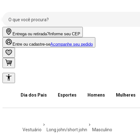
Entrega ou retirada?
Informe seu CEP
Entre ou cadastre-se
Acompanhe seu pedido
Dia dos Pais
Esportes
Homens
Mulheres
vestuário
long john/short john
masculino