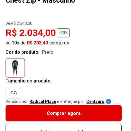
Chest Zip - Masculino
R$ 2.543,00
De:
R$ 2.034,00
-20%
ou 10x de
R$ 203,40
sem juros
Cor do produto:
preto
Tamanho do produto:
GG
Vendido por:
Radical Place
e entregue por
Centauro
Comprar agora