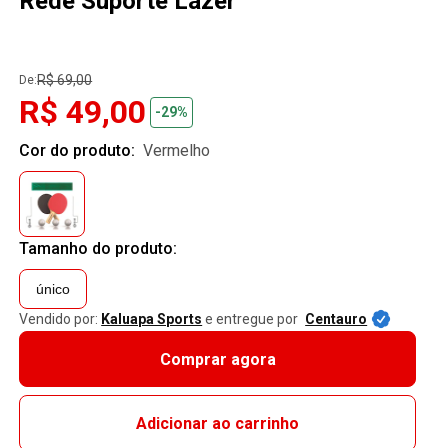
Rede Suporte Lazer
R$ 69,00
De:
R$ 49,00
-29%
Cor do produto:
vermelho
Tamanho do produto:
único
Vendido por:
Kaluapa Sports
e entregue por
Centauro
Comprar agora
Adicionar ao carrinho