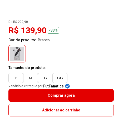
De:
R$ 209,90
R$ 139,90
-33%
Cor do produto:
branco
Tamanho do produto:
P
M
G
GG
FutFanatics
Vendido e entregue por
Comprar agora
Adicionar ao carrinho