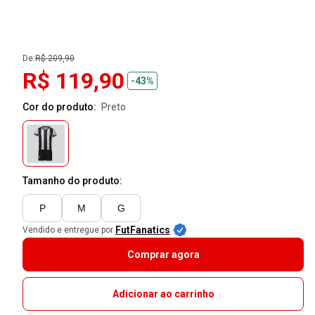
De:
R$ 209,90
R$ 119,90
-43%
Cor do produto:
preto
Tamanho do produto:
P
M
G
FutFanatics
Vendido e entregue por
Comprar agora
Adicionar ao carrinho