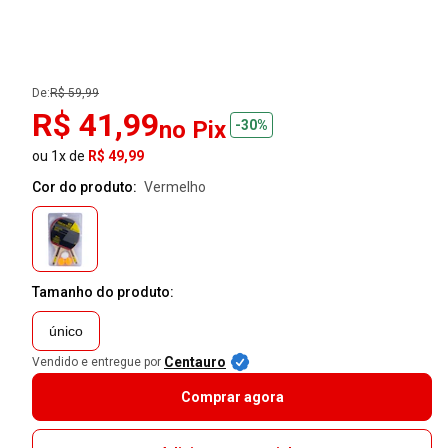
De:
R$ 59,99
R$ 41,99
no Pix
-30%
ou 1x de
R$ 49,99
Cor do produto:
vermelho
Tamanho do produto:
único
Centauro
Vendido e entregue por
Comprar agora