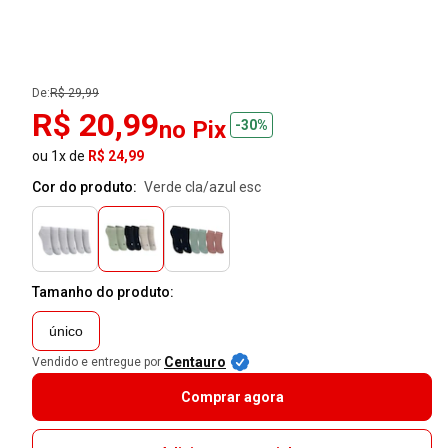
De:
R$ 29,99
R$ 20,99
no Pix
-30%
ou 1x de
R$ 24,99
Cor do produto:
verde cla/azul esc
Tamanho do produto:
único
Centauro
Vendido e entregue por
Comprar agora