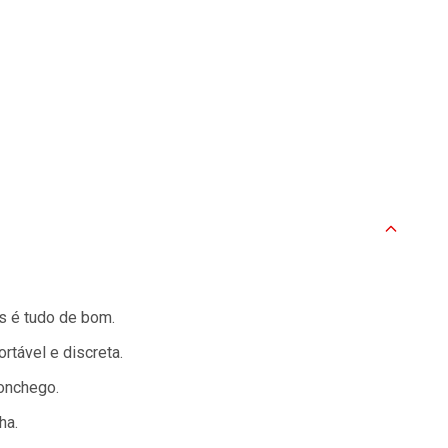
s é tudo de bom.
rtável e discreta.
onchego.
ha.