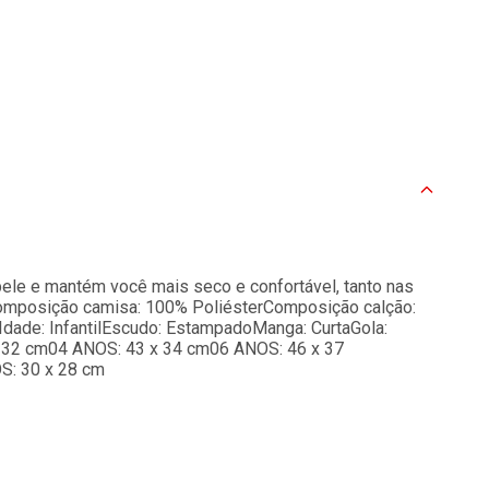
pele e mantém você mais seco e confortável, tanto nas
aComposição camisa: 100% PoliésterComposição calção:
aIdade: InfantilEscudo: EstampadoManga: CurtaGola:
 32 cm04 ANOS: 43 x 34 cm06 ANOS: 46 x 37
S: 30 x 28 cm