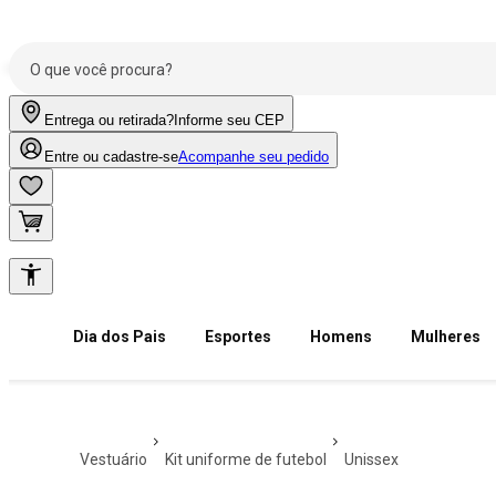
Entrega ou retirada?
Informe seu CEP
Entre ou cadastre-se
Acompanhe seu pedido
Dia dos Pais
Esportes
Homens
Mulheres
vestuário
kit uniforme de futebol
unissex