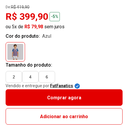
R$ 419,90
De:
R$ 399,90
-5%
ou 5x de
R$ 79,98
sem juros
Cor do produto:
azul
Tamanho do produto:
2
4
6
Vendido e entregue por
FutFanatics
Comprar agora
Adicionar ao carrinho