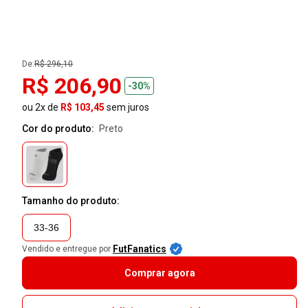
De:
R$ 296,10
R$ 206,90
-30%
ou 2x de
R$ 103,45
sem juros
Cor do produto:
preto
Tamanho do produto:
33-36
FutFanatics
Vendido e entregue por
Comprar agora