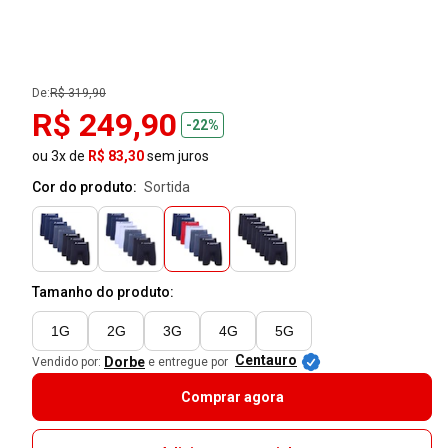
De:
R$ 319,90
R$ 249,90
-22%
ou 3x de
R$ 83,30
sem juros
Cor do produto:
sortida
Tamanho do produto:
1G
2G
3G
4G
5G
Centauro
Dorbe
Vendido por:
e entregue por
Comprar agora