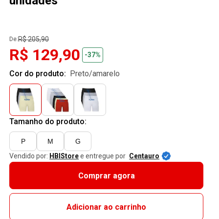
unidades
R$ 205,90
De:
R$ 129,90
-37%
Cor do produto:
preto/amarelo
Tamanho do produto:
P
M
G
Vendido por:
HBIStore
e entregue por
Centauro
Comprar agora
Adicionar ao carrinho