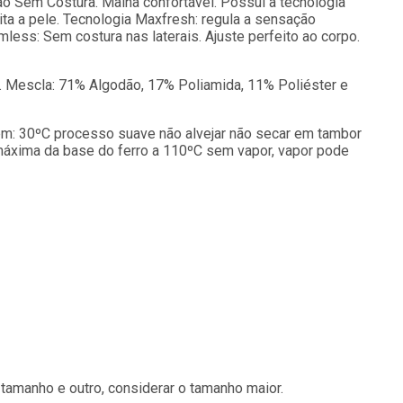
o Sem Costura. Malha confortável. Possui a tecnologia
ita a pele. Tecnologia Maxfresh: regula a sensação
less: Sem costura nas laterais. Ajuste perfeito ao corpo.
Mescla: 71% Algodão, 17% Poliamida, 11% Poliéster e
 30ºC processo suave não alvejar não secar em tambor
áxima da base do ferro a 110ºC sem vapor, vapor pode
tamanho e outro, considerar o tamanho maior.