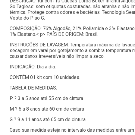
DESCRIÇÃO: Kit com 10 Cuecas Zorba Boxer Infantil Algodã
Go Tagless: sem etiquetas costuradas, não arranha e não irr
térmica. Protege contra odores e bactérias. Tecnologia Seam
Veste do P ao G.
COMPOSIÇÃO: 76% Algodão, 21% Poliamida e 3% Elastano. 
1% Elastano.< p> PAÍS DE ORIGEM: Brasil.
INSTRUÇÕES DE LAVAGEM: Temperatura máxima de lavagem:
secagem em varal por gotejamento a sombra temperatura m
causar danos irreversíveis não limpar a seco.
INDICAÇÃO: Dia a dia.
CONTÉM 01 kit com 10 unidades.
TABELA DE MEDIDAS:
P ? 3 a 5 anos até 55 cm de cintura
M ? 6 a 8 anos até 60 cm de cintura
G ? 9 a 11 anos até 65 cm de cintura
Caso sua medida esteja no intervalo das medidas entre um 