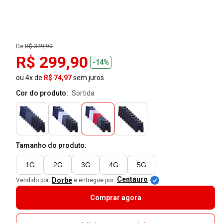
De:
R$ 349,90
R$ 299,90
-14%
ou 4x de
R$ 74,97
sem juros
Cor do produto:
sortida
Tamanho do produto:
1G
2G
3G
4G
5G
Centauro
Dorbe
Vendido por:
e entregue por
Comprar agora