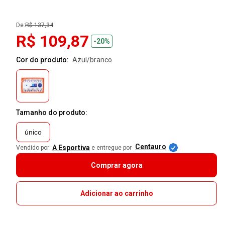
De:
R$ 137,34
R$ 109,87
-20%
Cor do produto:
azul/branco
Tamanho do produto:
único
Centauro
A Esportiva
Vendido por:
e entregue por
Comprar agora
Adicionar ao carrinho