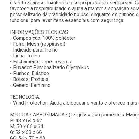
o vento aparece, mantendo o corpo protegido sem pesar. C
favorece a respirabilidade e ajuda a manter a sensação agr
personalizado dá praticidade no uso, enquanto os punhos c
funcional para levar itens essenciais com segurança.
INFORMAÇÕES TÉCNICAS:
- Composição: 100% poliéster
- Forro: Mesh (respirável)
- Indicado para: Treino
- Linha: Treino
- Fechamento: Zíper reverso
- Puxador: Personalizado Olympikus
- Punhos: Elástico
- Bolsos: Frontais
- Gênero: Feminino
TECNOLOGIA:
- Wind Protection: Ajuda a bloquear o vento e oferece mais c
MEDIDAS APROXIMADAS (Largura x Comprimento x Manga
P: 48 x 64 x 62
M: 50 x 66 x 64
G: 52 x 68 x 66
GG: 54 x 70 x 68