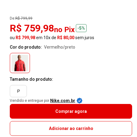
De:
R$ 799,99
R$ 759,98
no Pix
-5%
ou
R$ 799,98
em 10x de
R$ 80,00
sem juros
Cor do produto:
vermelho/preto
Tamanho do produto:
P
Nike.com.br
Vendido e entregue por
Comprar agora
Adicionar ao carrinho