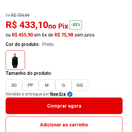
R$ 759,99
De:
R$ 433,10
no Pix
-43%
ou
R$ 455,90
em 6x de
R$ 75,98
sem juros
Cor do produto:
preto
Tamanho do produto:
3G
PP
M
G
GG
Vendido e entregue por
New Era
Comprar agora
Adicionar ao carrinho