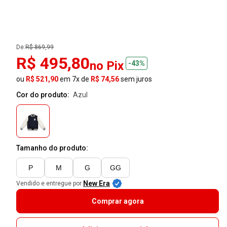
De:
R$ 869,99
R$ 495,80
no Pix
-43%
ou
R$ 521,90
em 7x de
R$ 74,56
sem juros
Cor do produto:
azul
Tamanho do produto:
P
M
G
GG
New Era
Vendido e entregue por
Comprar agora