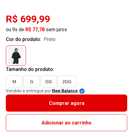
R$ 699,99
ou 9x de
R$ 77,78
sem juros
Cor do produto:
preto
Tamanho do produto:
M
G
GG
2GG
Vendido e entregue por
New Balance
Comprar agora
Adicionar ao carrinho