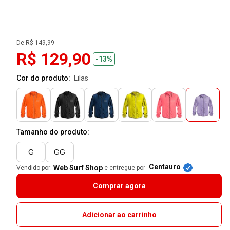
De:
R$ 149,99
R$ 129,90
-13%
Cor do produto:
lilas
Tamanho do produto:
G
GG
Centauro
Web Surf Shop
Vendido por:
e entregue por
Comprar agora
Adicionar ao carrinho