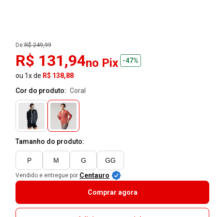
De:
R$ 249,99
R$ 131,94
no Pix
-47%
ou 1x de
R$ 138,88
Cor do produto:
coral
Tamanho do produto:
P
M
G
GG
Centauro
Vendido e entregue por
Comprar agora