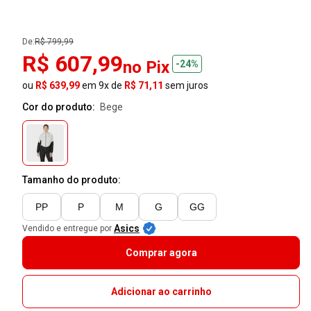
De:
R$ 799,99
R$ 607,99
no Pix
-24%
ou
R$ 639,99
em 9x de
R$ 71,11
sem juros
Cor do produto:
bege
Tamanho do produto:
PP
P
M
G
GG
Asics
Vendido e entregue por
Comprar agora
Adicionar ao carrinho