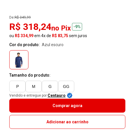
De:
R$ 349,99
R$ 318,24
no Pix
-9%
ou
R$ 334,99
em 4x de
R$ 83,75
sem juros
Cor do produto:
azul escuro
Tamanho do produto:
P
M
G
GG
Centauro
Vendido e entregue por
Comprar agora
Adicionar ao carrinho