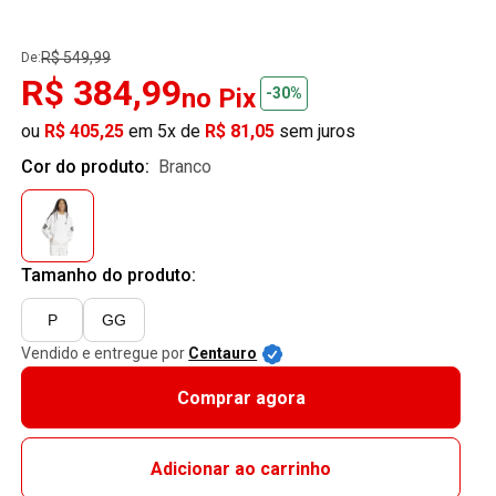
R$ 549,99
De:
R$ 384,99
no Pix
-30%
ou
R$ 405,25
em 5x de
R$ 81,05
sem juros
Cor do produto:
branco
Tamanho do produto:
P
GG
Vendido e entregue por
Centauro
Comprar agora
Adicionar ao carrinho