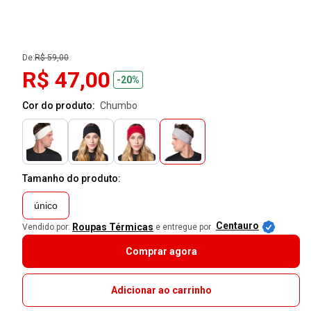
De:
R$ 59,00
R$ 47,00
-20%
Cor do produto:
chumbo
Tamanho do produto:
único
Centauro
Roupas Térmicas
Vendido por:
e entregue por
Comprar agora
Adicionar ao carrinho