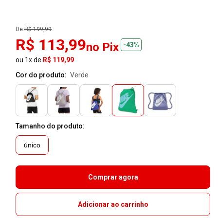
De:
R$ 199,99
R$ 113,99
no Pix
-43%
ou 1x de
R$ 119,99
Cor do produto:
verde
Tamanho do produto:
único
Comprar agora
Adicionar ao carrinho