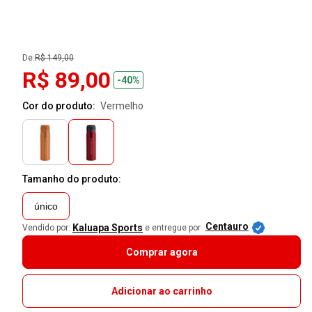
De:
R$ 149,00
R$ 89,00
-40%
Cor do produto:
vermelho
Tamanho do produto:
único
Centauro
Kaluapa Sports
Vendido por:
e entregue por
Comprar agora
Adicionar ao carrinho