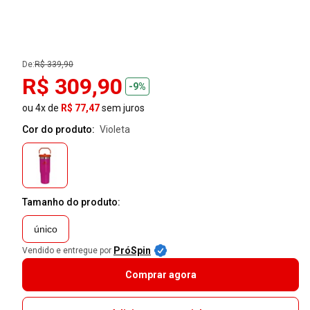
De:
R$ 339,90
R$ 309,90
-9%
ou 4x de
R$ 77,47
sem juros
Cor do produto:
violeta
Tamanho do produto:
único
PróSpin
Vendido e entregue por
Comprar agora