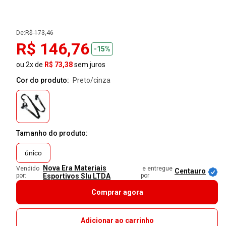
De:
R$ 173,46
R$ 146,76
-15%
ou 2x de
R$ 73,38
sem juros
Cor do produto:
preto/cinza
Tamanho do produto:
único
Nova Era Materiais
Vendido
e entregue
Centauro
por:
Esportivos Slu LTDA
por
Comprar agora
Adicionar ao carrinho