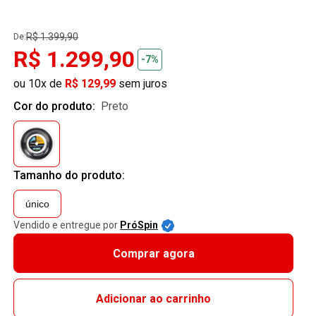
R$ 1.399,90
De:
R$ 1.299,90
-7%
ou 10x de
R$ 129,99
sem juros
Cor do produto:
preto
Tamanho do produto:
único
Vendido e entregue por
PróSpin
Comprar agora
Adicionar ao carrinho