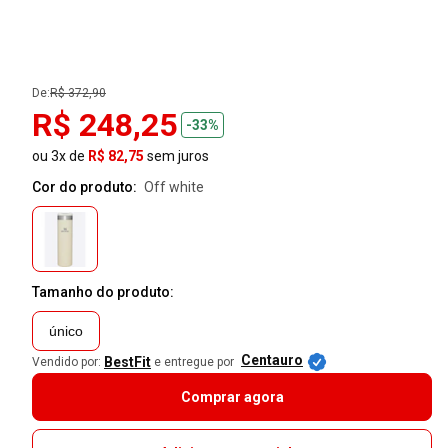
De:
R$ 372,90
R$ 248,25
-33%
ou 3x de
R$ 82,75
sem juros
Cor do produto:
off white
Tamanho do produto:
único
Centauro
BestFit
Vendido por:
e entregue por
Comprar agora