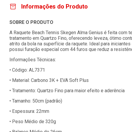
Informações do Produto
SOBRE O PRODUTO
A Raquete Beach Tennis Skegen Alma Genius é feita com te
tratamento em Quartzo Fino, oferecendo leveza, ótimo contr
atrito da bola na superfície da raquete. Ideal para inician
possui furação especial com 44 furos que reduz a resistênc
Informações Técnicas:
•
Código: AL7371
•
Material: Carbono 3K + EVA Soft Plus
•
Tratamento: Quartzo Fino para maior efeito e aderência
•
Tamanho: 50cm (padrão)
•
Espessura: 22mm
•
Peso Médio de 320g
•
Balance Médio de 26cm