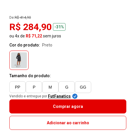
De:
R$ 414,90
R$ 284,90
-31%
ou 4x de
R$ 71,22
sem juros
Cor do produto:
preto
Tamanho do produto:
PP
P
M
G
GG
FutFanatics
Vendido e entregue por
Comprar agora
Adicionar ao carrinho