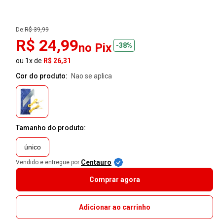
De:
R$ 39,99
R$ 24,99
no Pix
-38%
ou 1x de
R$ 26,31
Cor do produto:
nao se aplica
Tamanho do produto:
único
Centauro
Vendido e entregue por
Comprar agora
Adicionar ao carrinho